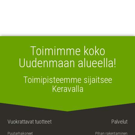
Toimimme koko
Uudenmaan alueella!
Toimipisteemme sijaitsee
Keravalla
Vuokrattavat tuotteet
Palvelut
Puutarhakoneet
Pihan rakentaminen