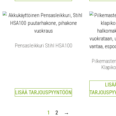
Pensasleikkuri Stihl HSA100
Pilkemaste
Klapik
LISÄ
LISÄÄ TARJOUSPYYNTÖÖN
TARJOUSPY
1
2
→