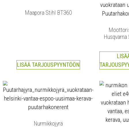
Maapora Stihl BT360
Moottori
Husqvarna 
LISÄ
LISÄÄ TARJOUSPYYNTÖÖN
TARJOUSPY
Nurmikkojyrä