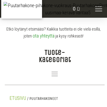
VUOKRATTAVAT KO
0
Etkö löytänyt etsimääsi? Kaikkia tuotteita ei ole vielä esillä,
ota yhteyttä
joten
ja kysy rohkeasti!
Tuote-
kategoriat
ETUSIVU
/ PUUTARHAKONEET