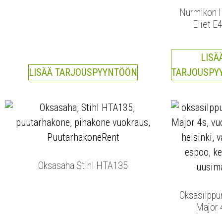
Nurmikon I
Eliet E
LISÄ
LISÄÄ TARJOUSPYYNTÖÖN
TARJOUSPY
Oksasaha Stihl HTA135
Oksasilppur
Major 