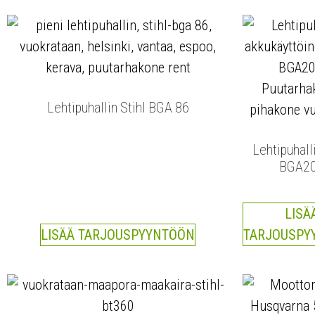
Lehtipuhallin Stihl BGA 86
Lehtipuhalli
BGA2
LISÄ
LISÄÄ TARJOUSPYYNTÖÖN
TARJOUSPY