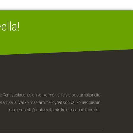
lla!
 Rent vuokraa laajan valikoiman erilaisia puutarhakoneita
llamaalla. Valikoimastamme löydät sopivat koneet pieniin
maisemointi-/puutarhatöihin kuin maansiirtoonkin.