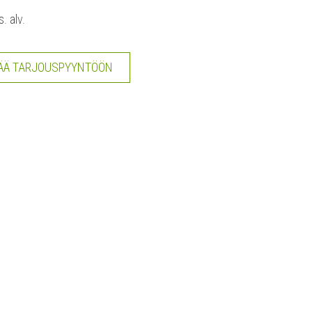
s. alv.
ÄÄ TARJOUSPYYNTÖÖN