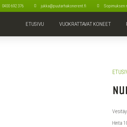
0400 692 376
jukka@puutarhakonerent.fi
Sopimuksen mu
ETUSIVU
VUOKRATTAVAT KONEET
ETUSI
Nu
Vesitäy
Hinta 1