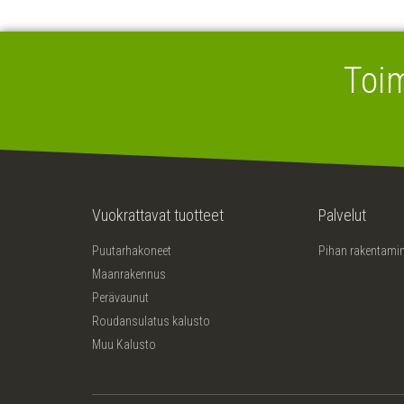
Toi
Vuokrattavat tuotteet
Palvelut
Puutarhakoneet
Pihan rakentami
Maanrakennus
Perävaunut
Roudansulatus kalusto
Muu Kalusto