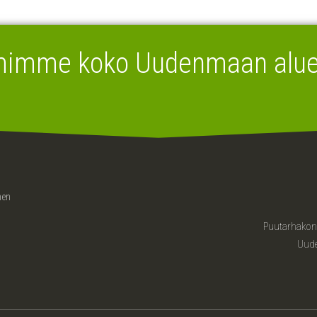
mimme koko Uudenmaan aluee
nen
Puutarhakone
Uude