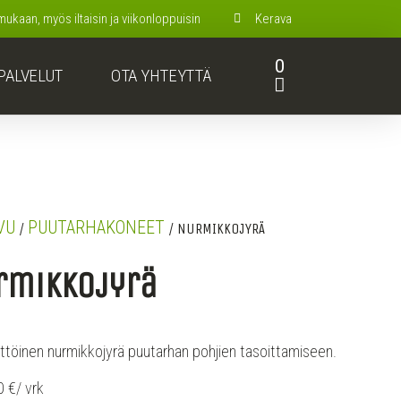
kaan, myös iltaisin ja viikonloppuisin
Kerava
0
PALVELUT
OTA YHTEYTTÄ
VU
PUUTARHAKONEET
/
/ NURMIKKOJYRÄ
rmikkojyrä
ttöinen nurmikkojyrä puutarhan pohjien tasoittamiseen.
0 €/ vrk