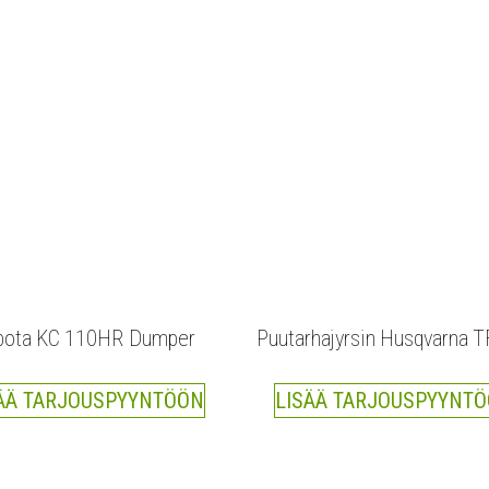
bota KC 110HR Dumper
Puutarhajyrsin Husqvarna T
ÄÄ TARJOUSPYYNTÖÖN
LISÄÄ TARJOUSPYYNT