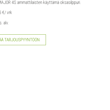
AJOR 4S ammattilaisten käyttämä oksasilppuri.
5 €/ vrk
s. alv.
ÄÄ TARJOUSPYYNTÖÖN