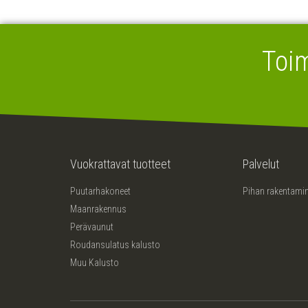
Toi
Vuokrattavat tuotteet
Palvelut
Puutarhakoneet
Pihan rakentami
Maanrakennus
Perävaunut
Roudansulatus kalusto
Muu Kalusto