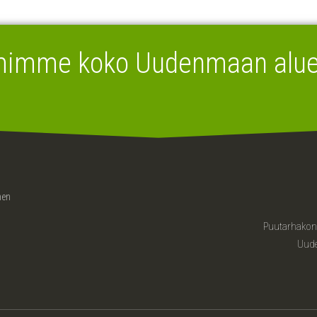
mimme koko Uudenmaan aluee
nen
Puutarhakone
Uude