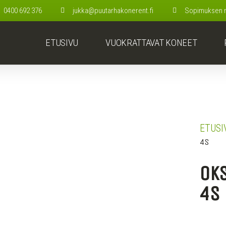
0400 692 376
jukka@puutarhakonerent.fi
Sopimuksen mu
ETUSIVU
VUOKRATTAVAT KONEET
ETUSI
4S
Oks
4s