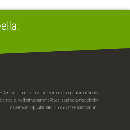
lla!
 Rent vuokraa laajan valikoiman erilaisia puutarhakoneita
llamaalla. Valikoimastamme löydät sopivat koneet pieniin
maisemointi-/puutarhatöihin kuin maansiirtoonkin.