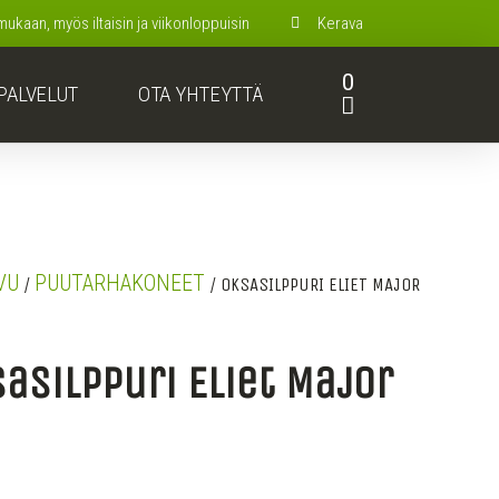
kaan, myös iltaisin ja viikonloppuisin
Kerava
0
PALVELUT
OTA YHTEYTTÄ
VU
PUUTARHAKONEET
/
/ OKSASILPPURI ELIET MAJOR
asilppuri Eliet Major