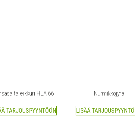
sasaitaleikkuri HLA 66
Nurmikkojyrä
ÄÄ TARJOUSPYYNTÖÖN
LISÄÄ TARJOUSPYYNT