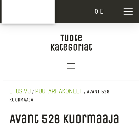
VUOKRATTAVAT KO
0
Tuote
kategoriat
ETUSIVU
PUUTARHAKONEET
/
/ AVANT 528
KUORMAAJA
Avant 528 Kuormaaja