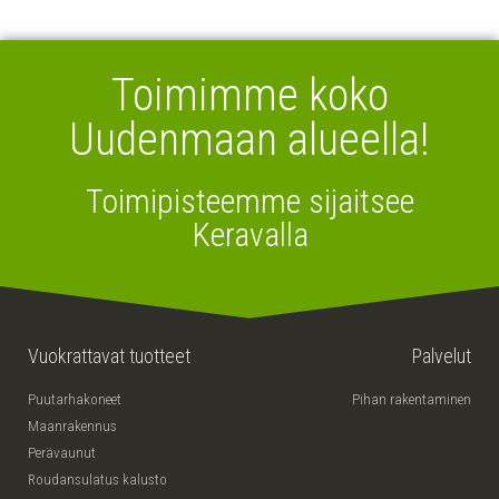
Toimimme koko
Uudenmaan alueella!
Toimipisteemme sijaitsee
Keravalla
Vuokrattavat tuotteet
Palvelut
Puutarhakoneet
Pihan rakentaminen
Maanrakennus
Perävaunut
Roudansulatus kalusto