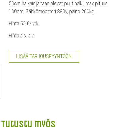
50cm halkaisijaltaan olevat puut halki, max pituus
100cm. Sähkömoottori 380v, paino 200kg.
Hinta 55 €/ vrk
Hinta sis. alv.
LISÄÄ TARJOUSPYYNTÖÖN
Tutustu myös