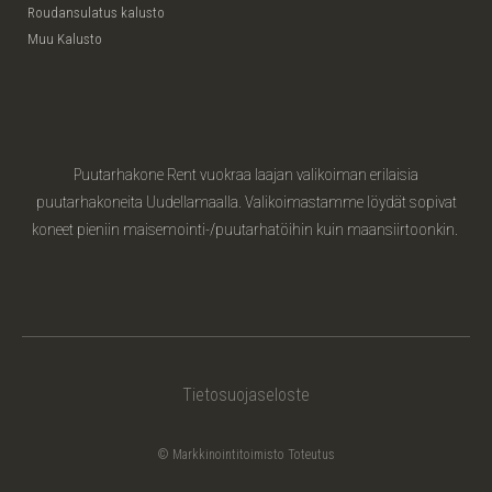
Roudansulatus kalusto
Muu Kalusto
Puutarhakone Rent vuokraa laajan valikoiman erilaisia
puutarhakoneita Uudellamaalla. Valikoimastamme löydät sopivat
koneet pieniin maisemointi-/puutarhatöihin kuin maansiirtoonkin.
Tietosuojaseloste
© Markkinointitoimisto Toteutus