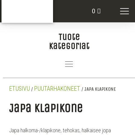
VUOKRATTAVAT KO
0
Tuote
kategoriat
ETUSIVU
PUUTARHAKONEET
/
/ JAPA KLAPIKONE
Japa Klapikone
Japa halkoma-/klapikone, tehokas, halkaisee jopa