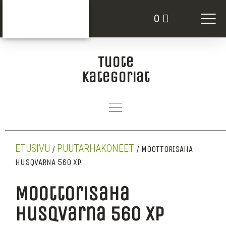
VUOKRATTAVAT KO
0
Tuote
kategoriat
ETUSIVU
PUUTARHAKONEET
/
/ MOOTTORISAHA
HUSQVARNA 560 XP
Moottorisaha
Husqvarna 560 xp