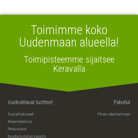
Toimimme koko
Uudenmaan alueella!
Toimipisteemme sijaitsee
Keravalla
Vuokrattavat tuotteet
Palvelut
Puutarhakoneet
Pihan rakentaminen
Maanrakennus
Perävaunut
Roudansulatus kalusto