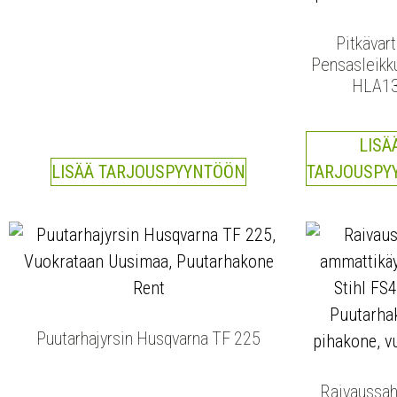
Pitkävar
Pensasleikkur
HLA1
LISÄ
LISÄÄ TARJOUSPYYNTÖÖN
TARJOUSPY
Puutarhajyrsin Husqvarna TF 225
Raivaussah