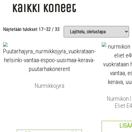
Kaikki koneet
Näytetään tulokset 17–32 / 33
Nurmikkojyrä
Nurmikon I
Eliet E
LISÄ