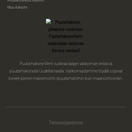
Roudansulatus kalusto
Muu Kalusto
Puutarhakone Rent vuokraa laajan valikoiman erilaisia
puutarhakoneita Uudellamaalla. Valikoimastamme löydät sopivat
koneet pieniin maisemointi-/puutarhatöihin kuin maansiirtoonkin.
Tietosuojaseloste