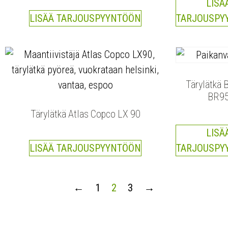
LISÄ
LISÄÄ TARJOUSPYYNTÖÖN
TARJOUSPY
Tärylätkä
BR9
Tärylätkä Atlas Copco LX 90
LISÄ
LISÄÄ TARJOUSPYYNTÖÖN
TARJOUSPY
←
1
2
3
→