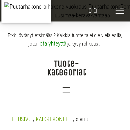
VUOKRATTAVAT KO
0
Etkö löytänyt etsimääsi? Kaikkia tuotteita ei ole vielä esillä,
ota yhteyttä
joten
ja kysy rohkeasti!
Tuote-
kategoriat
ETUSIVU
KAIKKI KONEET
/
/ SIVU 2