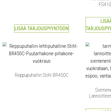
FS41
LISÄ
LISÄÄ TARJOUSPYYNTÖÖN
TARJOUSPY
Reppupuhallin Stihl BR450C
Siemene
Lannoitteen