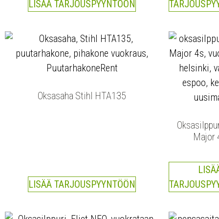
LISÄÄ TARJOUSPYYNTÖÖN
TARJOUSPY
Oksasaha Stihl HTA135
Oksasilppur
Major 
LISÄ
LISÄÄ TARJOUSPYYNTÖÖN
TARJOUSPY